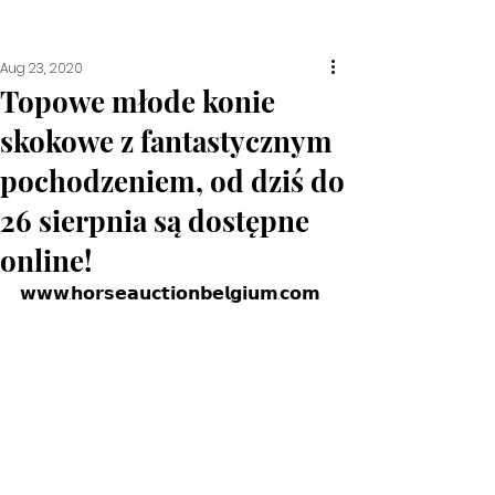
Aug 23, 2020
Topowe młode konie
skokowe z fantastycznym
pochodzeniem, od dziś do
26 sierpnia są dostępne
online!
𝘄𝘄𝘄.𝗵𝗼𝗿𝘀𝗲𝗮𝘂𝗰𝘁𝗶𝗼𝗻𝗯𝗲𝗹𝗴𝗶𝘂𝗺.𝗰𝗼𝗺 