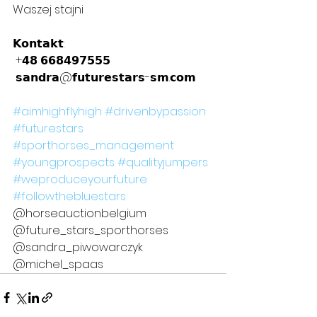
Waszej stajni ⁣
𝗞𝗼𝗻𝘁𝗮𝗸𝘁:⁣
 +𝟰𝟴 𝟲𝟲𝟴𝟰𝟵𝟳𝟱𝟱𝟱 ⁣
 𝘀𝗮𝗻𝗱𝗿𝗮@𝗳𝘂𝘁𝘂𝗿𝗲𝘀𝘁𝗮𝗿𝘀-𝘀𝗺.𝗰𝗼𝗺 ⁣
#aimhighflyhigh
#drivenbypassion
#futurestars
#sporthorses_management
#youngprospects
#qualityjumpers
#weproduceyourfuture
#followthebluestars
@horseauctionbelgium 
@future_stars_sporthorses 
@sandra_piwowarczyk 
@michel_spaas